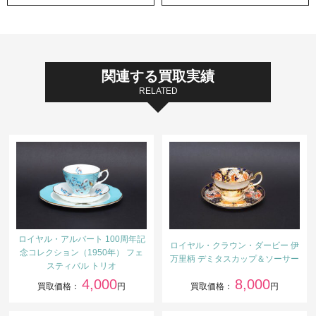
関連する買取実績
RELATED
ロイヤル・アルバート 100周年記
ロイヤル・クラウン・ダービー 伊
念コレクション（1950年） フェ
万里柄 デミタスカップ＆ソーサー
スティバル トリオ
4,000
8,000
買取価格：
円
買取価格：
円