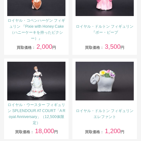
ロイヤル・コペンハーゲン フィギ
ュリン 『Pixie with Honey Cake
ロイヤル・ドルトン フィギュリン
（ハニーケーキを持ったピクシ
『ボー・ピープ
ー）』
2,000
3,500
買取価格：
円
買取価格：
円
ロイヤル・ウースター フィギュリ
ン SPLENDOUR AT COURT「A R
ロイヤル・ドルトン フィギュリン
oyal Anniversary」（12,500体限
エレファント
定）
18,000
1,200
買取価格：
円
買取価格：
円