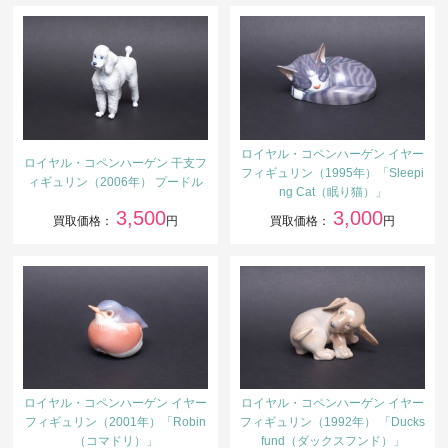
ロイヤル・コペンハーゲン イヤー
ロイヤル・コペンハーゲン 干支フ
フィギュリン（1995年）「Sleepi
ィギュリン（2006年） プードル
ng Cat（眠り猫）」
3,500
3,000
買取価格：
円
買取価格：
円
ロイヤル・コペンハーゲン イヤー
ロイヤル・コペンハーゲン イヤー
フィギュリン（2001年）「Robin
フィギュリン（1992年） 「Ducks
（コマドリ）」
fund（ダックスフンド）」