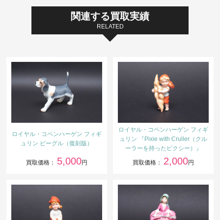
関連する買取実績
RELATED
ロイヤル・コペンハーゲン フィギ
ロイヤル・コペンハーゲン フィギ
ュリン 『Pixie with Cruller（クル
ュリン ビーグル（復刻版）
ーラーを持ったピクシー）』
5,000
2,000
買取価格：
円
買取価格：
円