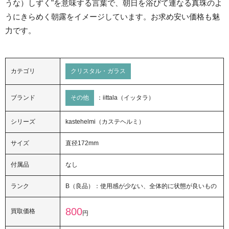
うな）しずく"を意味する言葉で、朝日を浴びて連なる真珠のよ
うにきらめく朝露をイメージしています。お求め安い価格も魅
力です。
カテゴリ
クリスタル・ガラス
ブランド
その他
：iittala（イッタラ）
シリーズ
kastehelmi（カステヘルミ）
サイズ
直径172mm
付属品
なし
ランク
B（良品）：使用感が少ない、全体的に状態が良いもの
800
買取価格
円