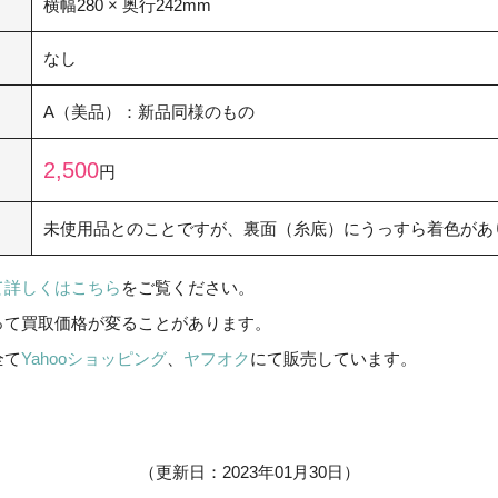
横幅280 × 奥行242mm
なし
A（美品）：新品同様のもの
2,500
円
未使用品とのことですが、裏面（糸底）にうっすら着色があ
て詳しくはこちら
をご覧ください。
って買取価格が変ることがあります。
全て
Yahooショッピング
、
ヤフオク
にて販売しています。
（更新日：2023年01月30日）