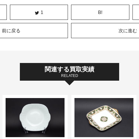
1
B!
前に戻る
次に進む
関連する買取実績
RELATED