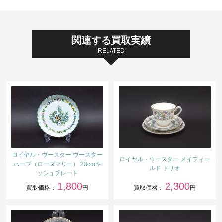
関連する買取実績
RELATED
ロイヤル・ウースター ウースター
ロイヤル・ウースター メイフィー
ハーブ（ローズマリー） 23cmキ
ルド トリオ
ッシュプレート
1,800
2,300
買取価格：
円
買取価格：
円