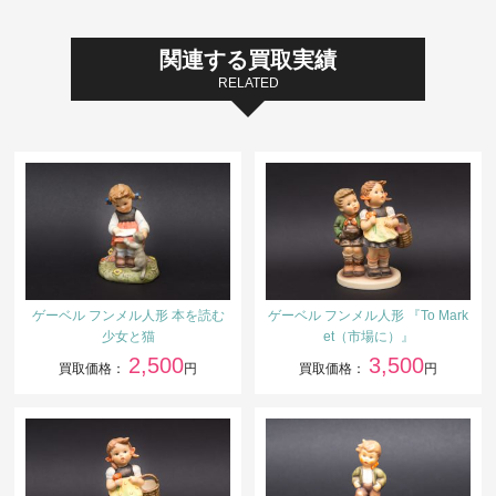
関連する買取実績
RELATED
ゲーベル フンメル人形 本を読む
ゲーベル フンメル人形 『To Mark
少女と猫
et（市場に）』
2,500
3,500
買取価格：
円
買取価格：
円