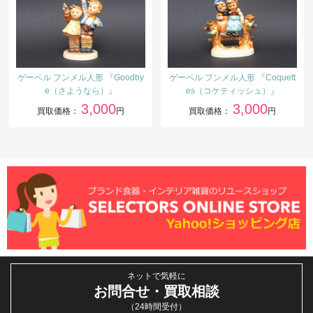
ゲーベル フンメル人形 『Goodby
ゲーベル フンメル人形 『Coquett
e（さようなら）』
es（コケティッシュ）』
3,000
3,000
買取価格：
円
買取価格：
円
ネットで気軽に
お問合せ・買取相談
（24時間受付）