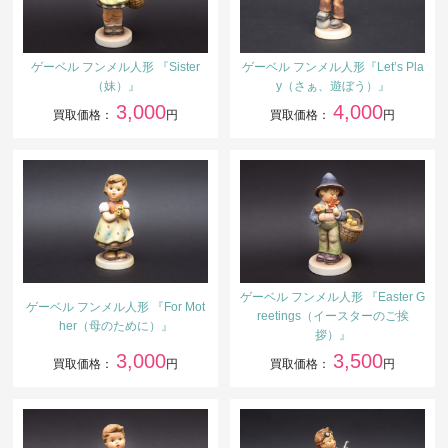
ゲーベル フンメル人形 『Sister
ゲーベル フンメル人形『Let’s Pla
（妹）』
y（さぁ、遊ぼう）』
3,000
4,000
買取価格：
円
買取価格：
円
ゲーベル フンメル人形 『Easter G
ゲーベル フンメル人形 『For Mot
reetings（イースターのご挨
her（母のために）』
拶）』
3,000
3,500
買取価格：
円
買取価格：
円