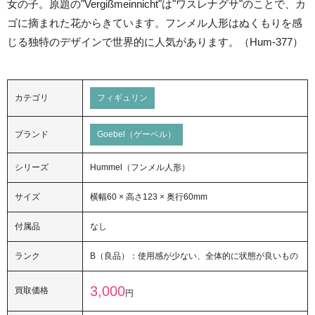
女の子。原題の"Vergißmeinnicht"は"ワスレナグサ"のことで、カ
ゴに摘まれた花からきています。フンメル人形はぬくもりを感
じる独特のデザインで世界的に人気があります。（Hum-377）
カテゴリ
フィギュリン
ブランド
Goebel（ゲーベル）
シリーズ
Hummel（フンメル人形）
サイズ
横幅60 × 高さ123 × 奥行60mm
付属品
なし
ランク
B（良品）：使用感が少ない、全体的に状態が良いもの
3,000
買取価格
円