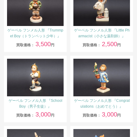
ゲーベル フンメル人形 『Trummp
ゲーベル フンメル人形 『Little Ph
et Boy（トランペット少年）』
armacist（小さな薬剤師）』
3,500
2,500
買取価格：
円
買取価格：
円
ゲーベル フンメル人形 『School
ゲーベル フンメル人形 『Congrat
Boy（男子生徒）』
ulations（おめでとう）』
3,000
3,000
買取価格：
円
買取価格：
円