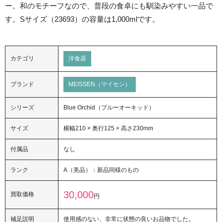
ー。和のモチーフなので、普段の食卓にも馴染みやすい一品で
す。Sサイズ（23693）の容量は1,000mlです。
カテゴリ
洋食器
ブランド
MEISSEN（マイセン）
シリーズ
Blue Orchid（ブルーオーキッド）
サイズ
横幅210 × 奥行125 × 高さ230mm
付属品
なし
ランク
A（美品）：新品同様のもの
30,000
買取価格
円
補足説明
使用感のない、非常に状態の良いお品物でした。