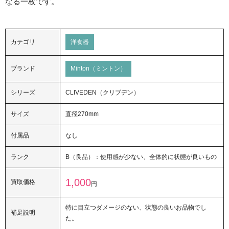
なる一枚です。
カテゴリ
洋食器
ブランド
Minton（ミントン）
シリーズ
CLIVEDEN（クリブデン）
サイズ
直径270mm
付属品
なし
ランク
B（良品）：使用感が少ない、全体的に状態が良いもの
1,000
買取価格
円
特に目立つダメージのない、状態の良いお品物でし
補足説明
た。