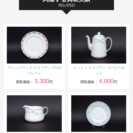
RELATED
ウェッジウッド クリブデン 27cm
ミントン クリブデン コーヒーポ
プレート
ット
3,300
4,000
買取価格：
円
買取価格：
円