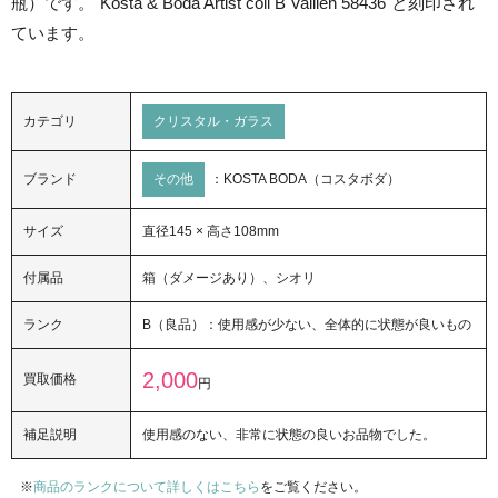
瓶）です。"Kosta & Boda Artist coll B Vallien 58436"と刻印され
ています。
カテゴリ
クリスタル・ガラス
ブランド
その他
：KOSTA BODA（コスタボダ）
サイズ
直径145 × 高さ108mm
付属品
箱（ダメージあり）、シオリ
ランク
B（良品）：使用感が少ない、全体的に状態が良いもの
2,000
買取価格
円
補足説明
使用感のない、非常に状態の良いお品物でした。
商品のランクについて詳しくはこちら
をご覧ください。