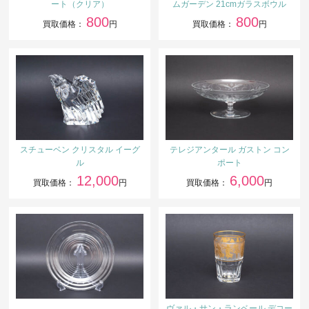
ート（クリア）
ムガーデン 21cmガラスボウル
800
800
買取価格：
円
買取価格：
円
スチューベン クリスタル イーグ
テレジアンタール ガストン コン
ル
ポート
12,000
6,000
買取価格：
円
買取価格：
円
ヴァル・サン・ランベール デコー