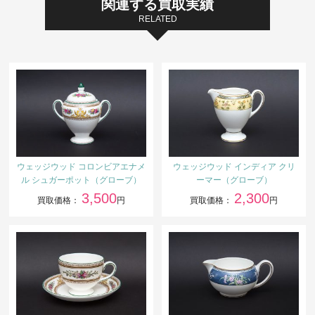
関連する買取実績
RELATED
ウェッジウッド コロンビアエナメ
ウェッジウッド インディア クリ
ル シュガーポット（グローブ）
ーマー（グローブ）
3,500
2,300
買取価格：
円
買取価格：
円